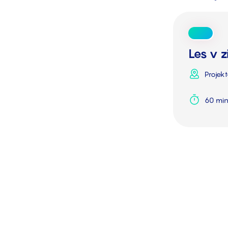
Les v 
Projek
60 min