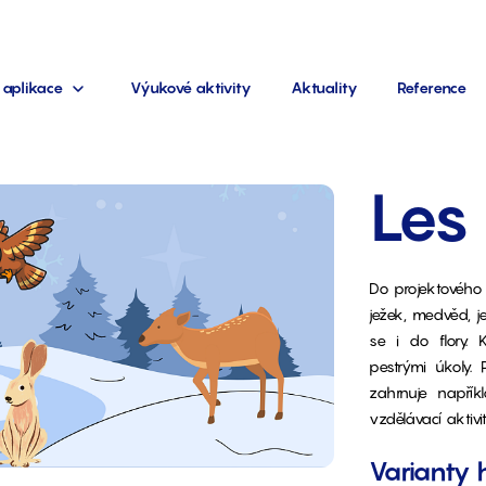
 aplikace
Výukové aktivity
Aktuality
Reference
Les
Do projektovéh
ježek, medvěd, je
se i do flory. 
pestrými úkoly.
zahrnuje napří
vzdělávací aktivi
Varianty 