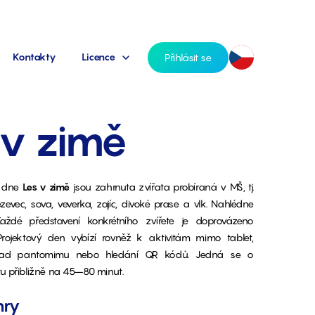
Kontakty
Licence
Přihlásit se
 v zimě
o dne
Les v zimě
jsou zahrnuta zvířata probíraná v MŠ, tj.
zevec, sova, veverka, zajíc, divoké prase a vlk. Nahlédne
Každé představení konkrétního zvířete je doprovázeno
 Projektový den vybízí rovněž k aktivitám mimo tablet,
klad pantomimu nebo hledání QR kódů. Jedná se o
tu přibližně na 45­­–80 minut.
hry