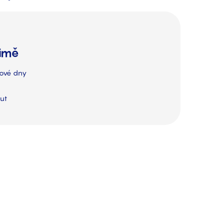
zimě
tové dny
ut