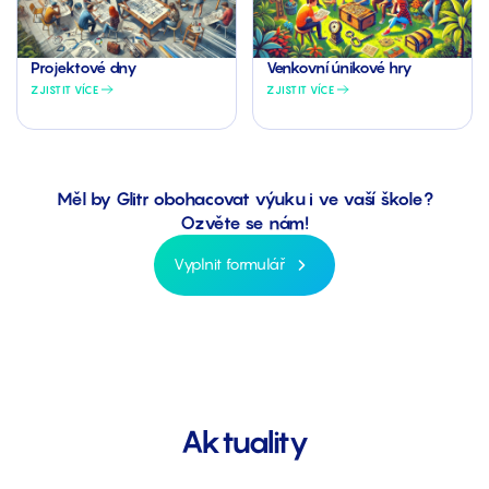
Projektové dny
Venkovní únikové hry
ZJISTIT VÍCE
ZJISTIT VÍCE
Měl by Glitr obohacovat výuku i ve vaší škole?
Ozvěte se nám!
Vyplnit formulář
Aktuality